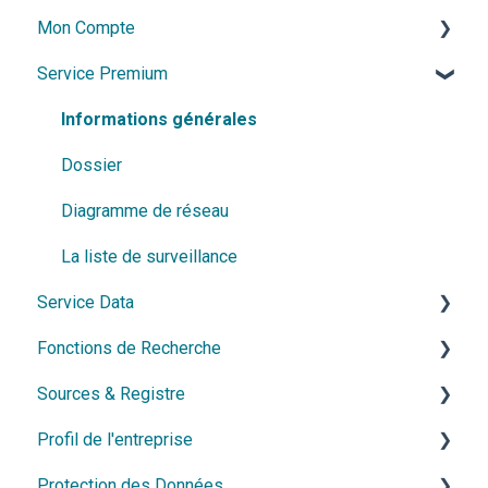
Mon Compte
Service Premium
Compte et accès
Abonnement et résiliation
Informations générales
Contact et assistance
Dossier
Diagramme de réseau
La liste de surveillance
Service Data
Fonctions de Recherche
API
Sources & Registre
Export
Recherche simple
Profil de l'entreprise
Recherche avancée
Informations générales
Protection des Données
Allemagne
Mise à jour des données