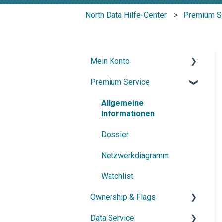
North Data Hilfe-Center
Premium S
Mein Konto
Premium Service
Konto & Zugang
Abonnement & Kündigung
Allgemeine
Informationen
Kontakt & Support
Dossier
Netzwerkdiagramm
Watchlist
Ownership & Flags
Data Service
Allgemeine