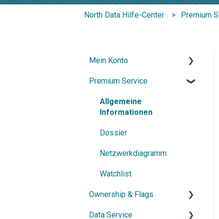
North Data Hilfe-Center
Premium S
Mein Konto
Premium Service
Konto & Zugang
Abonnement & Kündigung
Allgemeine
Informationen
Kontakt & Support
Dossier
Netzwerkdiagramm
Watchlist
Ownership & Flags
Data Service
Allgemeine