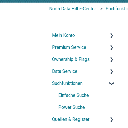
North Data Hilfe-Center
Suchfunkti
Mein Konto
Premium Service
Konto & Zugang
Ownership & Flags
Abonnement & Kündigung
Allgemeine Informationen
Data Service
Kontakt & Support
Dossier
Allgemeine Informationen
Suchfunktionen
Netzwerkdiagramm
Ownership-Funktionen
API
Watchlist
Exporte
Einfache Suche
Power Suche
Quellen & Register