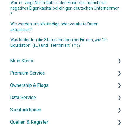
Warum zeigt North Data in den Financials manchmal
negatives Eigenkapital bei einigen deutschen Unternehmen
?
Wie werden unvollständige oder veraltete Daten
aktualisiert?
Was bedeuten die Statusangaben bei Firmen, wie "in
Liquidation" (i.L.) und "Terminiert" (✝︎)?
Mein Konto
Premium Service
Konto & Zugang
Ownership & Flags
Abonnement & Kündigung
Allgemeine Informationen
Data Service
Kontakt & Support
Dossier
Allgemeine Informationen
Suchfunktionen
Netzwerkdiagramm
Ownership-Funktionen
API
Quellen & Register
Watchlist
Exporte
Einfache Suche