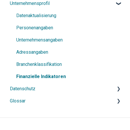
Unternehmensprofil
Power Suche
Allgemeine Informationen
Deutschland
Datenaktualisierung
Frankreich
Personenangaben
Österreich
Unternehmensangaben
Niederlande
Adressangaben
Tschechien
Branchenklassifikation
Rumänien
Finanzielle Indikatoren
Datenschutz
Israel
Glossar
Dänemark
Allgemeine Informationen
Schweden
Datenverarbeitung
Klassifikation
Irland
Rechte & Schutzmöglichkeiten
Identifikation